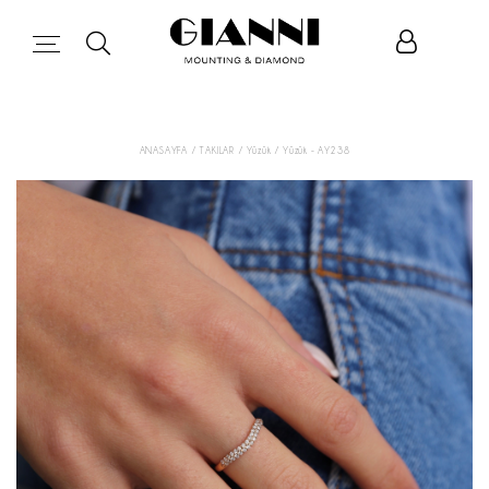
ANASAYFA
/ TAKILAR
/ Yüzük
/ Yüzük - AY238